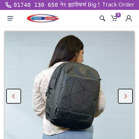
র অন্যতম বৃহত্তম শপিং প্ল্যাটফর্ম Big Sell BD - তে আপনাকে 
Track Order
01740 130 650
0