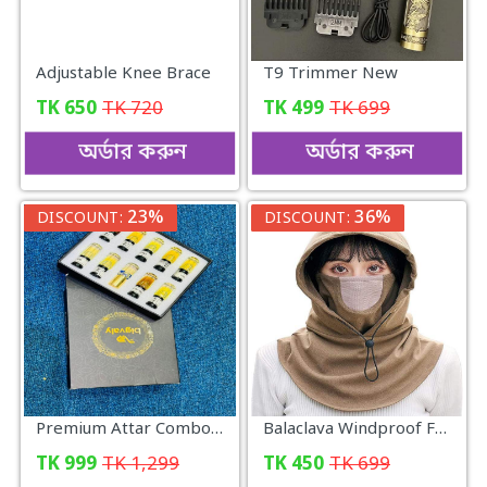
Adjustable Knee Brace
T9 Trimmer New
TK
650
TK
720
TK
499
TK
699
অর্ডার করুন
অর্ডার করুন
23%
36%
DISCOUNT:
DISCOUNT:
Premium Attar Combo Pack
Balaclava Windproof Full Face Mask (Khaki)
TK
999
TK
1,299
TK
450
TK
699